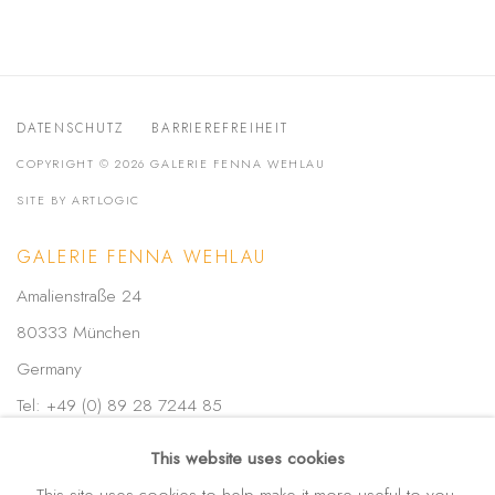
DATENSCHUTZ
BARRIEREFREIHEIT
COPYRIGHT © 2026 GALERIE FENNA WEHLAU
SITE BY ARTLOGIC
GALERIE FENNA WEHLAU
Amalienstraße 24
80333 München
Germany
Tel: +49 (0) 89 28 7244 85
Mobil: +49 (0) 172 4025773
This website uses cookies
info(at)galerie-wehlau.de
This site uses cookies to help make it more useful to you.