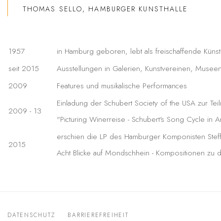
THOMAS SELLO, HAMBURGER KUNSTHALLE
1957
in Hamburg geboren, lebt als freischaffende Künst
seit 2015
Ausstellungen in Galerien, Kunstvereinen, Musee
2009
Features und musikalische Performances
Einladung der Schubert Society of the USA zur Tei
2009 - 13
"Picturing Winerreise - Schubert's Song Cycle in Ar
e
rschien die LP des Hamburger Komponisten
Ste
2015
Acht Blicke auf Mondschhein - Kompositionen zu 
DATENSCHUTZ
BARRIEREFREIHEIT