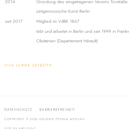
2014
Gründung des eingetragenen Vereins Torstraße 
zeitgenössische Kunst Berlin
seit 2017
Mitglied im VdBK 1867
lebt und arbeitet in Berlin und seit 1999 in Frankr
Okzitanien (Departement Hérault)
VITA ULRIKE SEYBOTH
(PDF, OPENS IN A NEW TAB.)
DATENSCHUTZ
BARRIEREFREIHEIT
COPYRIGHT © 2026 GALERIE FENNA WEHLAU
SITE BY ARTLOGIC