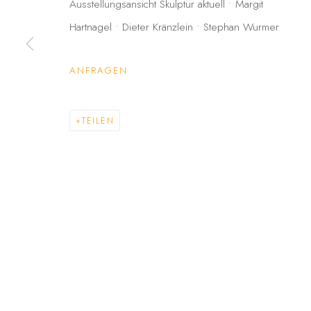
Ausstellungsansicht Skulptur aktuell • Margit
STEPHAN WURMER
Hartnagel • Dieter Kränzlein • Stephan Wurmer
ANFRAGEN
DATENSCHUTZ
BARRIEREFREIHEIT
COPYRIGHT © 2026 GALERIE FENNA WEHLAU
SITE BY A
TEILEN