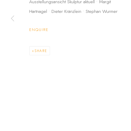
Ausstellungsansicht Skulptur aktuell • Margit
STEPHAN WURMER
Hartnagel • Dieter Kränzlein • Stephan Wurmer
ENQUIRE
PRIVACY POLICY
ACCESSIBILITY POLICY
COPYRIGHT © 2026 GALERIE FENNA WEHLAU
SITE BY A
SHARE