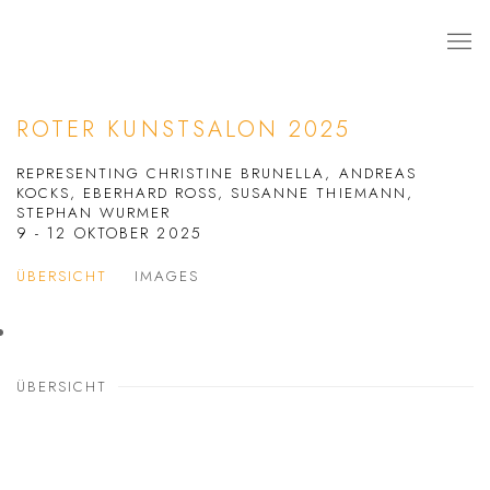
ROTER KUNSTSALON 2025
REPRESENTING CHRISTINE BRUNELLA, ANDREAS
KOCKS, EBERHARD ROSS, SUSANNE THIEMANN,
STEPHAN WURMER
9 - 12 OKTOBER 2025
ÜBERSICHT
IMAGES
ÜBERSICHT
Open a larger version of the following image in a popup: