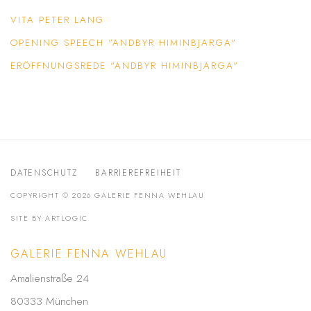
VITA PETER LANG
(PDF, OPENS IN A NEW TAB.)
OPENING SPEECH "ANDBYR HIMINBJARGA"
(PDF, OPENS IN A NEW TAB.)
ERÖFFNUNGSREDE "ANDBYR HIMINBJARGA"
(PDF, OPENS IN A NEW TAB.)
DATENSCHUTZ
BARRIEREFREIHEIT
COPYRIGHT © 2026 GALERIE FENNA WEHLAU
SITE BY ARTLOGIC
GALERIE FENNA WEHLAU
Amalienstraße 24
80333 München