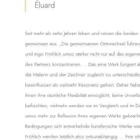
Éluard
Seit mehr als zehn Jahren leben und reisen die beiden 
gemeinsam aus. „Die gemeinsamen Ortswechsel führen .
und Ingo Fröhlich umso stärker nicht nur auf das eige
des Partners konzentrieren. ... Das eine Werk fungiert 
die Malerin und der Zeichner zugleich so unterschiedlic
beeinflussen als vielmehr Resonanz geben. Daher haben 
ihnen ihre räumliche Flexibilität ermöglicht, keine Unverbi
befürchten; vielmehr werden sie im Vergleich und im 
umso mehr zur Reflexion ihres eigenen Werks gebracht.
Bedingungen sich entwickelnde künstlerische Werke wi
Fröhlich werden letztlich also ortsunabhängig. ... Ihr