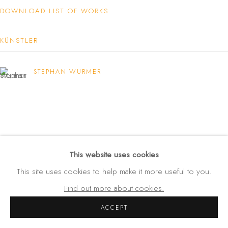
Amalienstraße 24
DOWNLOAD LIST OF WORKS
80333 München
Germany
KÜNSTLER
Tel: +49 (0) 89 28 7244 85
Mobil: +49 (0) 172 4025773
STEPHAN WURMER
info(at)galerie-wehlau.de
This website uses cookies
This site uses cookies to help make it more useful to you.
Find out more about cookies.
ACCEPT