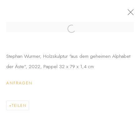
STEPHAN WURMER •
FREILEGUNGEN
Stephan Wurmer, Holzskulptur "aus dem geheimen Alphabet
GALERIE
27 JANUAR - 17 MÄRZ 2023
der Äste", 2022, Pappel 32 x 79 x 1,4 cm
INFO
AUSSTELLUNGSANSICHTEN
WERKE
ANFRAGEN
DATENSCHUTZ
BARRIEREFREIHEIT
COPYRIGHT © 2026 GALERIE FENNA WEHLAU
TEILEN
SITE BY ARTLOGIC
GALERIE FENNA WEHLAU