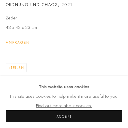
Amalienstraße 24
ORDNUNG UND CHAOS
,
2021
80333 München
Zeder
Germany
43 x 43 x 23 cm
Tel: +49 (0) 89 28 7244 85
Mobil: +49 (0) 172 4025773
ANFRAGEN
info(at)galerie-wehlau.de
TEILEN
This website uses cookies
This site uses cookies to help make it more useful to you.
Find out more about cookies.
DOWNLOAD LIST OF WORKS
ACCEPT
KÜNSTLER