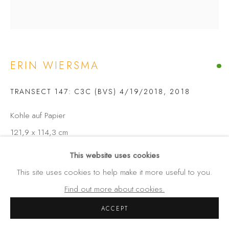
GALERIE FENNA WEHLAU
Amalienstraße 24
80333 München
Germany
ERIN WIERSMA
Tel: +49 (0) 89 28 7244 85
Mobil: +49 (0) 172 4025773
TRANSECT 147: C3C (BVS) 4/19/2018
,
2018
info(at)galerie-wehlau.de
Kohle auf Papier
121,9 x 114,3 cm
This website uses cookies
ANFRAGEN
This site uses cookies to help make it more useful to you.
Find out more about cookies.
TEILEN
ACCEPT