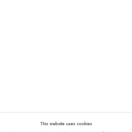
DATENSCHUTZ
BARRIEREFREIHEIT
COPYRIGHT © 2026 GALERIE FENNA WEHLAU
SITE BY ARTLOGIC
GALERIE FENNA WEHLAU
Amalienstraße 24
80333 München
Germany
Tel: +49 (0) 89 28 7244 85
Mobil: +49 (0) 172 4025773
info(at)galerie-wehlau.de
This website uses cookies