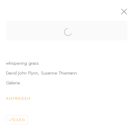
WHISPERING GRASS
DAVID JOHN FLYNN • SUSANNE THIEMANN
21 MÄRZ - 15 MAI 2025
whispering grass
INFO
AUSSTELLUNGSANSICHTEN
WERKE
David John Flynn, Susanne Thiemann
Galerie
KÜNSTLER
ANFRAGEN
DAVID JOHN FLYNN
TEILEN
SUSANNE THIEMANN