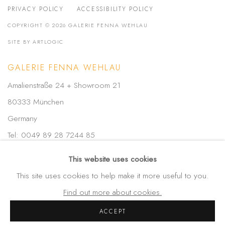
PRIVACY POLICY
ACCESSIBILITY POLICY
COPYRIGHT © 2026 GALERIE FENNA WEHLAU
SITE BY ARTLOGIC
GALERIE FENNA WEHLAU
Amalienstraße 24 + Showroom 21
80333 München
Germany
Tel: 0049 89 28 7244 85
Mobil: 0049-172-4025773
This website uses cookies
info(at)galerie-wehlau.de
This site uses cookies to help make it more useful to you.
Find out more about cookies.
ACCEPT