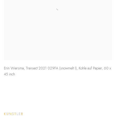
Erin Wiersma
,
Transect 2021 029FA (snowmelt I)
,
Kohle auf Papier
,
60 x
45 inch
KÜNSTLER