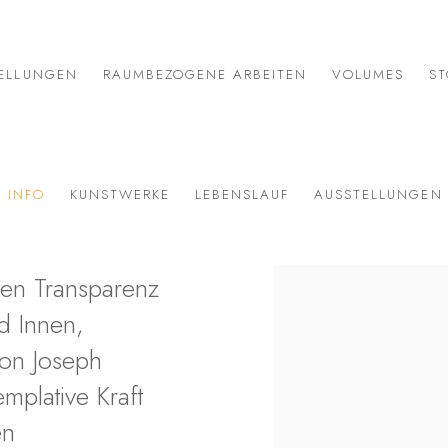
ELLUNGEN
RAUMBEZOGENE ARBEITEN
VOLUMES
ST
INFO
KUNSTWERKE
LEBENSLAUF
AUSSTELLUNGEN
hen Transparenz
View works.
d Innen,
von Joseph
mplative Kraft
en