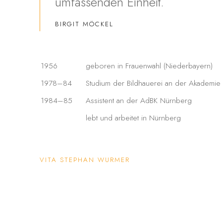
umfassenden Einheit.
BIRGIT MÖCKEL
1956
geboren in Frauenwahl (Niederbayern)
1978–84
Studium der Bildhauerei an der Akademi
1984–85
Assistent an der AdBK Nürnberg
lebt und arbeitet in Nürnberg
VITA STEPHAN WURMER
(PDF, OPENS IN A NEW TAB.)